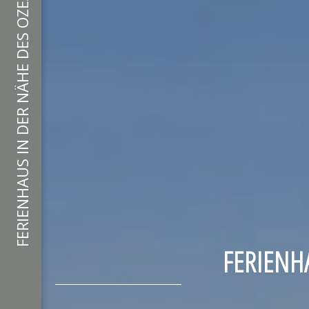
FERIENHAUS IN DER NÄHE DES OZEANS AUF DER INSEL OLÉRON
FERIENH