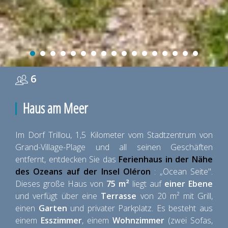
6
Haus am Meer
Im Dorf Trillou, 1,5 Kilometer vom Stadtzentrum von
Grand-Village-Plage und all seinen Geschäften
entfernt, entdecken Sie das
Ferienhaus in der Nähe
des Ozeans auf der Insel Oléron
: „Ocean Seite".
Dieses große Haus von
75 m²
liegt auf
einer Ebene
und verfügt über eine
Terrasse
von 20 m² mit Grill,
einen
Garten
und privater Parkplatz. Es besteht aus
einem
Esszimmer
, einem
Wohnzimmer
(zwei Sofas,